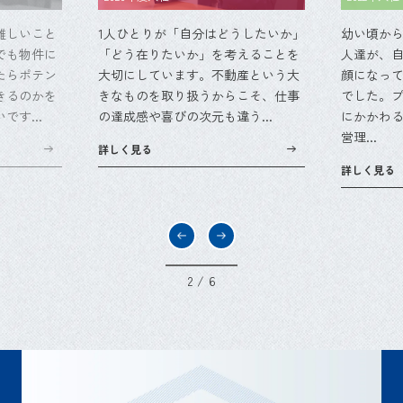
いこと
1人ひとりが「自分はどうしたいか」
幼い頃から、家
物件に
「どう在りたいか」を考えることを
人達が、自分が
ポテン
大切にしています。不動産という大
顔になってくれ
のかを
きなものを取り扱うからこそ、仕事
でした。プラン
..
の達成感や喜びの次元も違う...
にかかわる全て
営理...
詳しく見る
詳しく見る
3
/
6