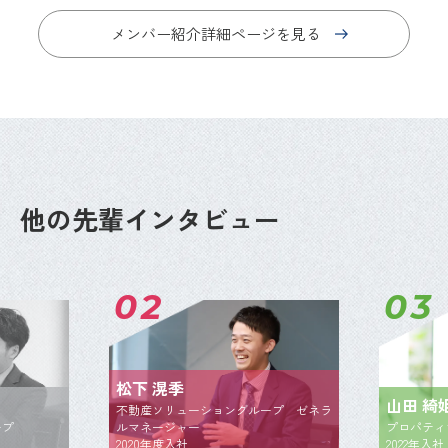
メンバー紹介詳細ページを見る
他の先輩インタビュー
02
03
松下 滉季
山田 綺姫
不動産ソリューショングループ ゼネラ
ルマネージャー
プロパティマネ
2020年度入社
2022年入社