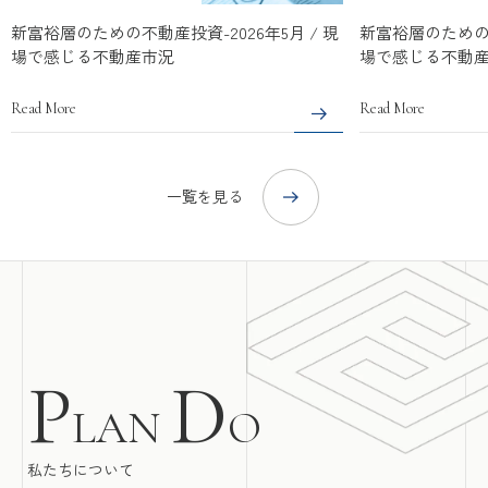
投資-2026年5月 / 現
新富裕層のための不動産投資-2026年4月 
況
場で感じる不動産市況
Read More
一覧を見る
P
D
LAN
O
私たちについて