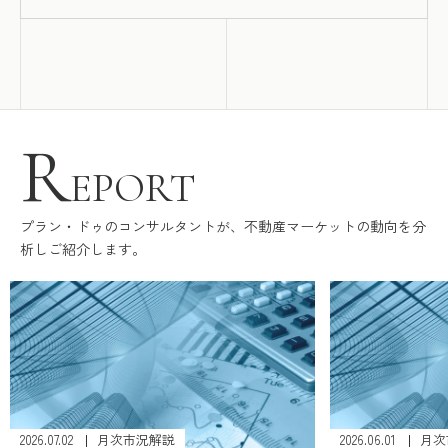
R
EPORT
プラン・ドゥのコンサルタントが、不動産マーケットの動向を分
析しご紹介します。
解説
2026.06.01
月次市況解説