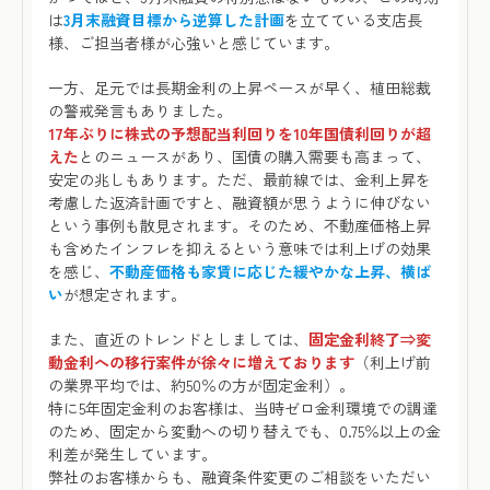
は
3月末融資目標から逆算した計画
を立てている支店長
様、ご担当者様が心強いと感じています。
一方、足元では長期金利の上昇ペースが早く、植田総裁
の警戒発言もありました。
17年ぶりに株式の予想配当利回りを10年国債利回りが超
えた
とのニュースがあり、国債の購入需要も高まって、
安定の兆しもあります。ただ、最前線では、金利上昇を
考慮した返済計画ですと、融資額が思うように伸びない
という事例も散見されます。そのため、不動産価格上昇
も含めたインフレを抑えるという意味では利上げの効果
を感じ、
不動産価格も家賃に応じた緩やかな上昇、横ば
い
が想定されます。
また、直近のトレンドとしましては、
固定金利終了⇒変
動金利への移行案件が徐々に増えております
（利上げ前
の業界平均では、約50％の方が固定金利）。
特に5年固定金利のお客様は、当時ゼロ金利環境での調達
のため、固定から変動への切り替えでも、0.75％以上の金
利差が発生しています。
弊社のお客様からも、融資条件変更のご相談をいただい