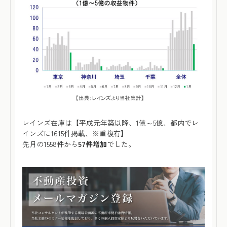
レインズ在庫は【平成元年築以降、1億～5億、都内でレ
インズに1615件掲載、※重複有】
先月の1558件から
57件増加
でした。