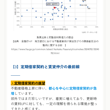
負債比率と変動金利等借入の割合
【出典：金融庁HP 地方銀行における不動産業向け貸出及びその債務者区分の
動向に関する分析 】
https://www.fsa.go.jp/common/about/kaikaku/fsaanalyticalnotes/20240702/20240
702.html
【3】
定期借家契約と賃貸仲介の最前線
・定期借家契約の展望
不動産価格上昇に伴い、
都心を中心に定期借家契約が急
増
しています。
郊外ではまだ珍しいですが、着実に増えており、更新時
の賃料UPに対しても、一定の理解を得られる環境が整っ
てきたと感じます。