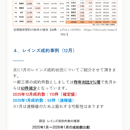
定期借家契約の物件が増加【出典：LIFULL HOMES
https://lifull.com/news/4
5896/
】
４．レインズ成約事例（12月）
次に1月のレインズ成約状況についてご紹介させて頂きま
す。
一都三県の成約件数としましては
昨年対比9％増
で先月か
らは
63件減少
となっています。
2025年12月成約数：113件（確定値）
2025年1月成約数：50件（速報値）
※1月は速報値のため上振れする可能性はあります