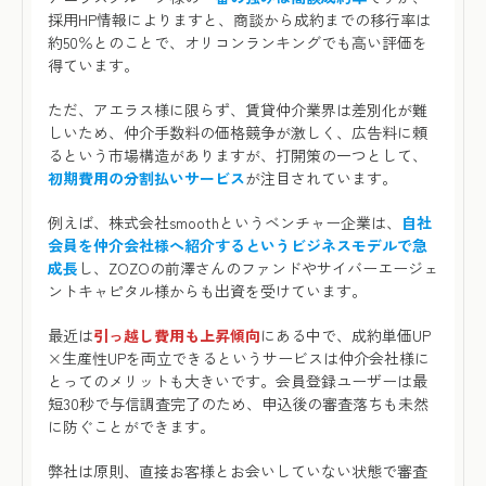
採用HP情報によりますと、商談から成約までの移行率は
約50％とのことで、オリコンランキングでも高い評価を
得ています。
ただ、アエラス様に限らず、賃貸仲介業界は差別化が難
しいため、仲介手数料の価格競争が激しく、広告料に頼
るという市場構造がありますが、打開策の一つとして、
初期費用の分割払いサービス
が注目されています。
例えば、株式会社smoothというベンチャー企業は、
自社
会員を仲介会社様へ紹介するというビジネスモデルで急
成長
し、ZOZOの前澤さんのファンドやサイバーエージェ
ントキャピタル様からも出資を受けています。
最近は
引っ越し費用も上昇傾向
にある中で、成約単価UP
×生産性UPを両立できるというサービスは仲介会社様に
とってのメリットも大きいです。会員登録ユーザーは最
短30秒で与信調査完了のため、申込後の審査落ちも未然
に防ぐことができます。
弊社は原則、直接お客様とお会いしていない状態で審査