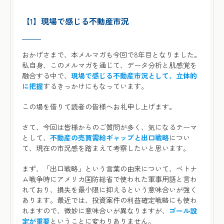
【1】
現場で感じる不動産市況
おかげさまで、本メルマガも今回で8年目となりました。
私自身、このメルマガを通じて、データ分析と肌感覚を
融合する中で、
現場で感じる不動産市況として、立体的
に把握
するきっかけにもなっています。
この場を借りて読者の皆様へお礼申し上げます。
さて、今回は皆様からのご質問が多く、気になるテーマ
として、
不動産の売買需給ギャップと出口戦略
につい
て、現在の市況感を踏まえて考察したいと思います。
まず、「出口戦略」という言葉の由来について、ベトナ
ム戦争時にアメリカ国防総省で使われた軍事用語と言わ
れており、損失を最小限に抑えるという意味合いが強く
あります。最近では、投資案件の利益確定戦略にも使わ
れますので、微妙に意味合いが異なりますが、
ゴール設
定が重要
ということに変わりありません。