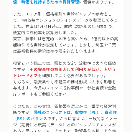
値・時価を維持するための賃貸管理
に価値があります。
また、エリア別・価格帯別の需給ギャップの参考とし
て、1棟収益マンションのレインズデータを整理してみま
した。在庫は1月31日時点、成約は2025年の年間累計で、
便宜的に成約率も試算致しました。
東京、神奈川は想定的に地価も高いため、3億円以上の高
額物件でも需給が安定しています。しかし、埼玉や千葉
は高額物件の需給はやや限定的だといえます。
投資という観点では、需給の安定、流動性は大きな価値
ですが、
その安全性の対価として利回りが低い、という
トレードオフ
も理解しておく必要があるでしょう。
もちろん、融資条件も不動産の価格形成に大きな影響を
与えます。今月のレインズ成約事例や、弊社実績や金融
庁レポートもご参照ください。
そのため、どの立地、価格帯を選ぶかは、重要な経営判
断ですが、
弊社のコンセプトは、収益性（PL）、資産性
（BS）のバランス
です。さらに言えば、一般的なイメー
ジ（期待）と現実（データ）とのギャップにチャンスが
あると思っています。その上で、融資条件も踏まえた最