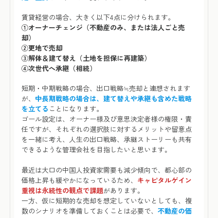
賃貸経営の場合、大きく以下4点に分けられます。
①オーナーチェンジ（不動産のみ、または法人ごと売
却）
②更地で売却
③解体＆建て替え（土地を担保に再建築）
④次世代へ承継（相続）
短期・中期戦略の場合、出口戦略≒売却と連想されます
が、
中長期戦略の場合は、建て替えや承継も含めた戦略
を立てる
ことになります。
ゴール設定は、オーナー様及び意思決定者様の権限・責
任ですが、それぞれの選択肢に対するメリットや留意点
を一緒に考え、人生の出口戦略、承継ストーリーも共有
できるような管理会社を目指したいと思います。
最近は大口の中国人投資家需要も減少傾向で、都心部の
価格上昇も緩やかになっているため、
キャピタルゲイン
重視は永続性の観点で課題
があります。
一方、仮に短期的な売却を想定していないとしても、複
数のシナリオを準備しておくことは必要で、
不動産の価