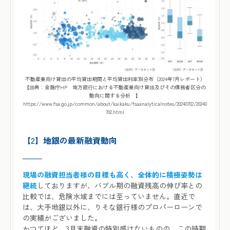
不動産業向け貸出の平均貸出期間と平均貸出利率別分布（2024年7月レポート）
【出典：金融庁HP 地方銀行における不動産業向け貸出及びその債務者区分の
動向に関する分析 】
https://www.fsa.go.jp/common/about/kaikaku/fsaanalyticalnotes/20240702/20240
702.html
【2】
地銀の最新融資動向
現場の融資担当者様の目標も高く、全体的に積極姿勢は
継続
しておりますが、バブル期の融資残高の伸び率との
比較では、危険水域までには至っていません。直近で
は、大手地銀以外に、りそな銀行様のプロパーローンで
の実績がございました。
かつてほど、3月末融資の特別感はないものの、この時期