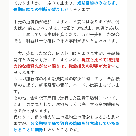
ておりますが、一度立ち止まり、
短期目線のみならず、
長期目線での判断が望ましい
と考えます。
手元の返済額が増加しますと、不安にはなりますが、例
えば5年前と比べますと、地価は10％以上、家賃は5％以
上、上昇している事例も多くあり、万が一売却した場合
でも、利益は十分確保できる事例が多いと思われます。
一方、売却した場合、借入期間にもよりますが、金融機
関様との関係も薄れてしまうため、
現在と比べて特別魅
力的な投資先がない限りは、機会損失の影響が大きい
と
思われます。
スルガ銀行様の不正融資問題の解決に際しても、金融機
関の立場で、新規融資の責任、ハードルは高まっていま
す。
その他、金利低下局面で流行した融資手数料について、
差別化の要素として、減額もしくは廃止する金融機関も
あるかと思います。
代わりに、借り換え防止の違約金の設定もあるかと思い
ますが、
各金融機関様で独自の戦略を打ち出していただ
けることに期待
したいところです。