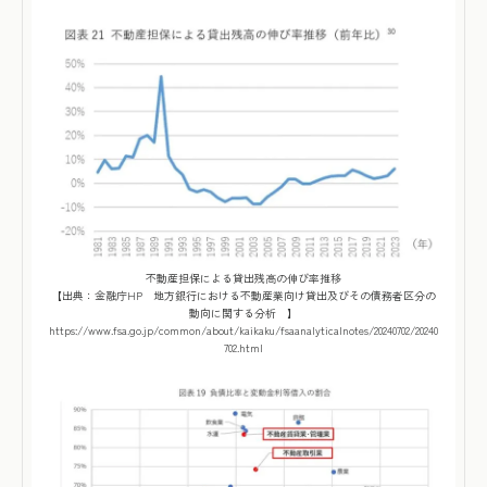
不動産担保による貸出残高の伸び率推移
【出典：金融庁HP 地方銀行における不動産業向け貸出及びその債務者区分の
動向に関する分析 】
https://www.fsa.go.jp/common/about/kaikaku/fsaanalyticalnotes/20240702/20240
702.html