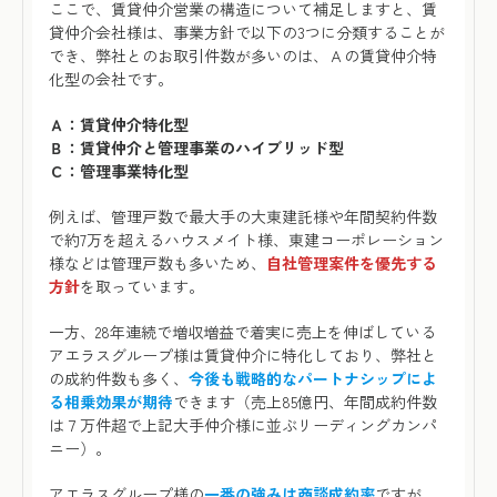
ここで、賃貸仲介営業の構造について補足しますと、賃
貸仲介会社様は、事業方針で以下の3つに分類することが
でき、弊社とのお取引件数が多いのは、Ａの賃貸仲介特
化型の会社です。
Ａ：賃貸仲介特化型
Ｂ：賃貸仲介と管理事業のハイブリッド型
Ｃ：管理事業特化型
例えば、管理戸数で最大手の大東建託様や年間契約件数
で約7万を超えるハウスメイト様、東建コーポレーション
様などは管理戸数も多いため、
自社管理案件を優先する
方針
を取っています。
一方、28年連続で増収増益で着実に売上を伸ばしている
アエラスグループ様は賃貸仲介に特化しており、弊社と
の成約件数も多く、
今後も戦略的なパートナシップによ
る相乗効果が期待
できます（売上85億円、年間成約件数
は７万件超で上記大手仲介様に並ぶリーディングカンパ
ニー）。
アエラスグループ様の
一番の強みは商談成約率
ですが、