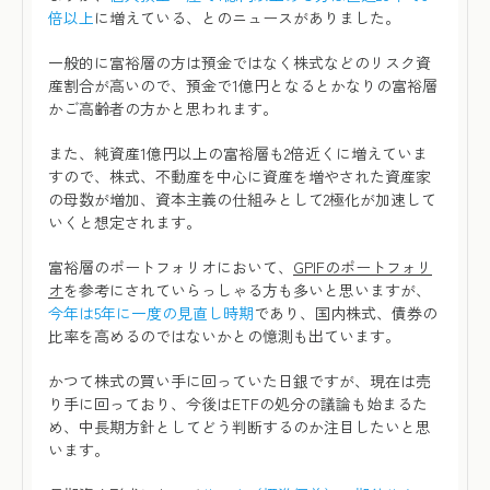
倍以上
に増えている、とのニュースがありました。
一般的に富裕層の方は預金ではなく株式などのリスク資
産割合が高いので、預金で1億円となるとかなりの富裕層
かご高齢者の方かと思われます。
また、純資産1億円以上の富裕層も2倍近くに増えていま
すので、株式、不動産を中心に資産を増やされた資産家
の母数が増加、資本主義の仕組みとして2極化が加速して
いくと想定されます。
富裕層のポートフォリオにおいて、
GPIFのポートフォリ
オ
を参考にされていらっしゃる方も多いと思いますが、
今年は5年に一度の見直し時期
であり、国内株式、債券の
比率を高めるのではないかとの憶測も出ています。
かつて株式の買い手に回っていた日銀ですが、現在は売
り手に回っており、今後はETFの処分の議論も始まるた
め、中長期方針としてどう判断するのか注目したいと思
います。