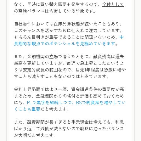
なく、同時に買い替え需要も発生するので、
全体として
の需給バランスは均衡
している印象です。
自社物件においては在庫品薄状態が続いたこともあり、
このチャンスを活かすために仕入れに注力しています。
もちろん目利きが重要であることは間違いないため、
中
長期的な観点でのポテンシャルを見極めていきます
。
また、金融機関の立場で考えたときに、融資残高は過去
最高を更新していますが、直近で急上昇としたというよ
りは安定的成長の範囲なので、目先1年程度は急激に増や
すことも減らすこともないのではとみています。
金利上昇局面ではより一層、資金調達条件の重要度が高
まるため、金融機関からの格付と評価を高めておくため
にも、
PLで黒字を継続しつつ、BSで純資産を増やしてい
くことも重要
だと考えます。
また、融資期間が長すぎると手元現金は増えても、利息
ばかり返して残債が減らないので戦略に沿ったバランス
が大切だと考えます。