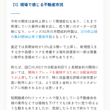
【1】
現場で感じる不動産市況
今年の期末は金利上昇という環境変化もあり、これまで
停滞していた案件が動き出し、売り買いのオーダーが活
発になり、レインズの2月の月間成約件数は、
2019年以降
の集計開始以来で最高件数
となっています。
直近では長期金利が1.5％迫る勢いで上昇し、新規借入を
する方や為替リスクを考慮する海外投資家の一部は慎重
に物件を見極めているとの声もあります。
例えば、図①のJREITの分配金利回りと長期金利の関係に
おいては、
期待スプレッドを維持するために分配金利回
りが上昇
していますので、特に収益還元評価の依存度が
高い物件においては、より収支と金利とのバランスがシ
ビアに判断されるかとは思います。
短期融資のPJファイナンスで借入をしている不動産会社
様の案件などでは価格を下げてでも3末までに売り切るよ
うな動きもありましたが、売却したらそれで終わりでは