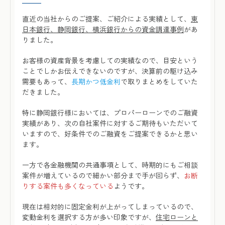
直近の当社からのご提案、ご紹介による実績として、
東
日本銀行、静岡銀行、横浜銀行からの資金調達事例
があ
りました。
お客様の資産背景を考慮しての実績なので、目安という
ことでしかお伝えできないのですが、決算前の駆け込み
需要もあって、
長期かつ低金利
で取りまとめをしていた
だきました。
特に静岡銀行様においては、プロパーローンでのご融資
実績があり、次の自社案件に対するご期待もいただいて
いますので、好条件でのご融資をご提案できるかと思い
ます。
一方で各金融機関の共通事項として、時期的にもご相談
案件が増えているので細かい部分まで手が回らず、
お断
りする案件も多くなっている
ようです。
現在は相対的に固定金利が上がってしまっているので、
変動金利を選択する方が多い印象ですが、
住宅ローンと