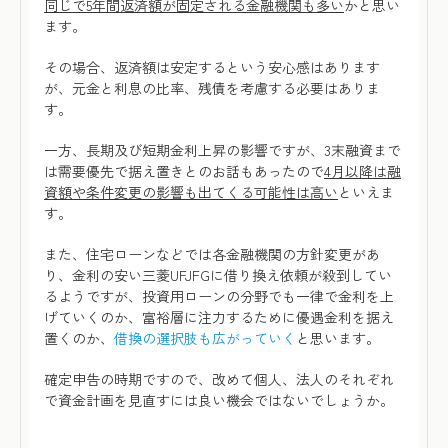
同じで5年間返済額が固定される金融機関も多い
かと思い
ます。
その場合、返済額は安定するという安心感はあります
が、元金と利息の比率、残債を考慮する必要はありま
す。
一方、長期及び短期金利上昇の影響ですが、3末融資まで
は需要優先で据え置きとのお話もあったので
4月以降は融
資額や条件変更の影響も出てくる可能性は高い
といえま
す。
また、住宅ローンなどでは各金融機関の方針変更があ
り、金利の安い三菱UFJFGに借り換え依頼が殺到してい
るようですが、投資用ローンの分野でも一律で金利を上
げていくのか、富裕層に注力するために優遇金利を据え
置くのか、
借換の選択肢も広がっていく
と思います。
確定申告の時期ですので、改めて個人、法人のそれぞれ
で資金計画を見直すには良い機会ではないでしょうか。