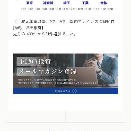
【平成元年築以降、1億～5億、都内でレインズに1490件
掲載、※重複有】
先月の1439件から
51件増加
でした。​​