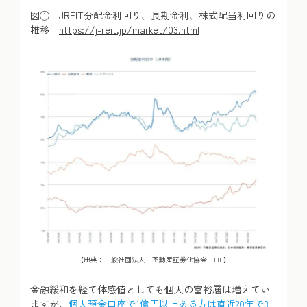
図① JREIT分配金利回り、長期金利、株式配当利回りの
推移
https://j-reit.jp/market/03.html
【出典：一般社団法人 不動産証券化協会 HP】
金融緩和を経て体感値としても個人の富裕層は増えてい
ますが、
個人預金口座で1億円以上ある方は直近20年で3