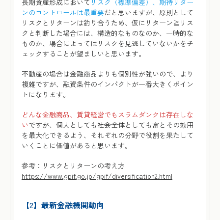
長期資産形成において
リスク（標準偏差）、期待リター
ンのコントロールは最重要
だと思いますが、原則として
リスクとリターンは釣り合うため、仮にリターン≧リス
クと判断した場合には、構造的なものなのか、一時的な
ものか、場合によってはリスクを見逃していないかをチ
ェックすることが望ましいと思います。
不動産の場合は金融商品よりも個別性が強いので、より
複雑ですが、融資条件のインパクトが一番大きくポイン
トになります。
どんな金融商品、賃貸経営でもスラムダンクは存在しな
い
ですが、個人としても社会全体としても富とその効用
を最大化できるよう、それぞれの分野で役割を果たして
いくことに価値があると思います。
参考：リスクとリターンの考え方
https://www.gpif.go.jp/gpif/diversification2.html
【2】
最新金融機関動向