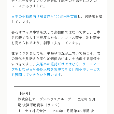
ナ・ホールディングスが破産手続きの開始をしたとのニ
ュースがありました。
日本の不動産向け融資額も100兆円を突破
し、過熱感も増
しています。
都心オフィス事情も決して楽観的ではないですし、日本
を代表する大手不動産会社も、オフィス需要、出社需要
を高められるよう、創意工夫をしています。
住宅につきましても、平時や市況が上向いて時こそ、次
の時代を見据えた高付加価値の住まいを提供する準備を
すべきですし、
入居率の維持だけではなく、リースアッ
プをしながらも長期入居を実現できる仕組みやサービス
を展開していきたいと思います
。
【参考】
株式会社オープンハウスグループ
2023年９月
期 決算説明資料（リンク）
トーセイ株式会社
2023年11月期第3四半期 決