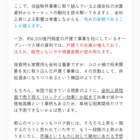
ここで、収益物件事業に取り組んでいる上場会社の決算
資料からマーケットの動向を読み解いてみますと、金利
上昇による影響は考慮しながらも、
攻めの姿勢であるこ
とが窺えます
。
一方、約6,000億円程度の戸建て事業を柱にしているオー
プンハウス様の資料では、
戸建ての在庫が増えており、
仕入れ、販売ともにやや慎重姿勢が読み取れます
。
投資用も実需用も金利は重要ですが、コロナ禍で将来需
要を先に取り込んだ戸建て事業は、その反動として、供
給過多になりつつあるという構図のようです。
もちろん、米国で起きている現象のように、
金利上昇局
面で売り控え（ロックイン効果）が起きて
在庫が減少⇒
価格高騰という事例もあるため、単純な因果関係だけで
は予測できないかとは思います。
都心のマンションもコロナ前には、そろそろ上昇も一服
するだろうと思われていた中で、もう一段階の上昇があ
りましたし、
市場というものに対して絶対にあたる予想