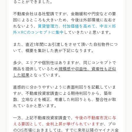
ることができました。
不動産会社は各社堅調ですが、金融緩和や円安などの要
因によるところも大きいため、今後は外部環境に左右さ
れないよう、
賃貸管理力、付加価値を高めて、中古×郊
外×RCのコンセプトに集中
していきたいと思います。
また、直近1年間にお引渡しをさせて頂いた自社物件につ
いて、概要を集計した表が下記になります。
多少、エリアや個別性はありますが、同じコンセプトで
商品を提供しているため
規模感や収益性、資産性も近似
した結果
となっています。
直感的に分かりやすいように表面利回りを記載していま
すが、不動産投資家調査による期待利回りから、築年
数、立地などを補正、考慮した利回りとも、整合性が取
れているかと思います。
一方、上記不動産投資家調査で、
今後の不動産市況に与
える要因として、金利上昇が挙げられています
が、プロ
のOIS市場におきましては、
すでに来年以降のマイナス金