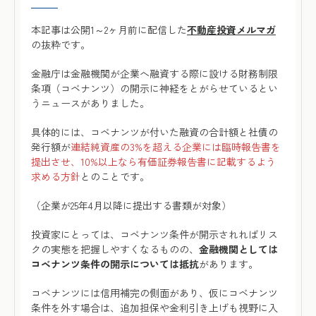
本記事は公開1～2ヶ月前に配信した
不動産投資メルマガ
の抜粋です。
金融庁は金融機関が企業へ融資する際に設ける財務制限
条項（コベナンツ）の開示に神経をとがらせているとい
うニュースがありました。
具体的には、コベナンツが付いた融資の合計額と社債の
発行額が
連結純資産の3%を超える企業には臨時報告書を
提出させ、10%以上なら有価証券報告書に記載するよう
求める方針
とのことです。
（企業が25年4月以降に提出する書類が対象）
投資家にとっては、コベナンツ条件が開示されればリス
クの実態を把握しやすくなるものの、
金融機関としては
コベナンツ条件の開示については抵抗
があります。
コベナンツには信用補完の側面があり、仮にコベナンツ
条件を外す場合は、追加担保や金利引き上げも視野に入