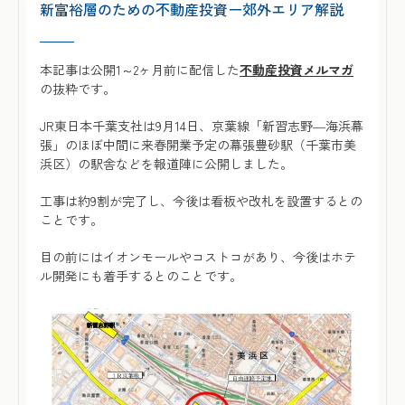
新富裕層のための不動産投資ー郊外エリア解説
本記事は公開1～2ヶ月前に配信した
不動産投資メルマガ
の抜粋です。
JR東日本千葉支社は9月14日、京葉線「新習志野―海浜幕
張」のほぼ中間に来春開業予定の幕張豊砂駅（千葉市美
浜区）の駅舎などを報道陣に公開しました。
工事は約9割が完了し、今後は看板や改札を設置するとの
ことです。
目の前にはイオンモールやコストコがあり、今後はホテ
ル開発にも着手するとのことです。