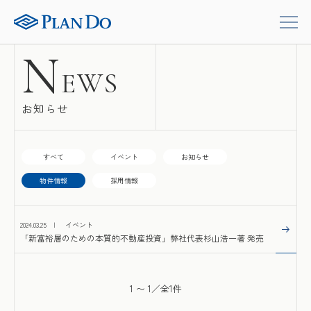
N
EWS
お知らせ
すべて
イベント
お知らせ
物件情報
採用情報
2024.03.25
イベント
「新富裕層のための本質的不動産投資」弊社代表杉山浩一著 発売
1
〜
1
／全1件