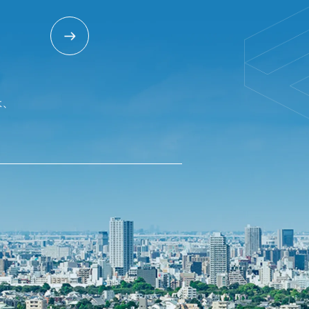
T
は、
。