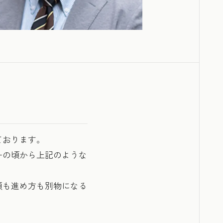
ております。
ーの頃から上記のような
額も進め方も別物になる