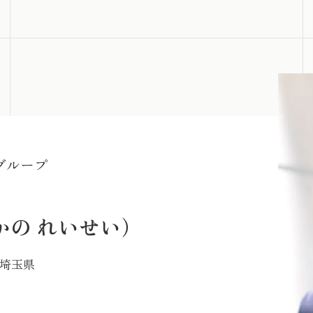
グループ
かの れいせい）
 埼玉県