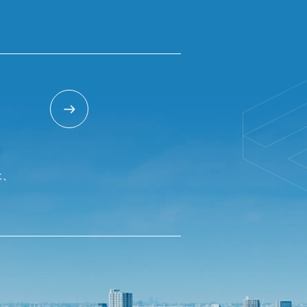
T
は、
。